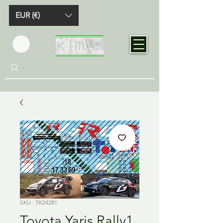
EUR (€)
SKU : TK24281
Toyota Yaris Rally1