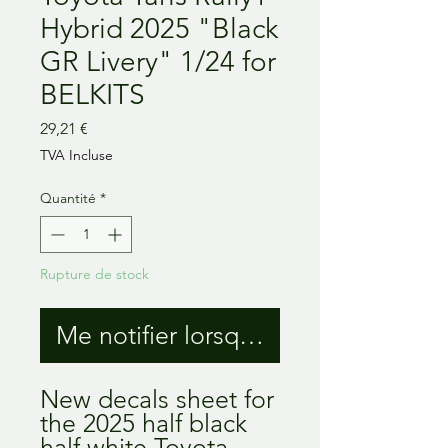
Hybrid 2025 "Black
GR Livery" 1/24 for
BELKITS
Prix
29,21 €
TVA Incluse
Quantité
*
Rupture de stock
Me notifier lorsque cet article est 
New decals sheet for
the 2025 half black
half white Toyota