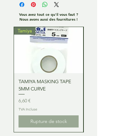
Vous avez tout ce qu'il vous faut ?
Nous avons aussi des fournitures !
Tamiya
Tamiya
TAMIYA MASKING TAPE
TAMIYA MASKING TA
5MM CURVE
2MM CURVE
Prix
Prix
6,60 €
6,60 €
TVA Incluse
TVA Incluse
Rupture de stock