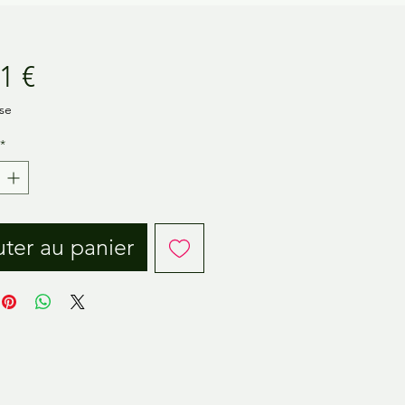
Prix
1 €
se
*
ter au panier