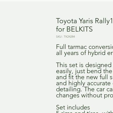
Toyota Yaris Rally
for BELKITS
SKU : TK24284
Full tarmac conversio
all years of hybrid e
This set is designed 
easily, just bend th
and fit the new full 
and highly accurate 
detailing. The car c
changes without pr
Set includes