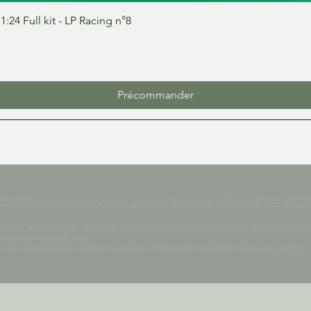
Aperçu rapide
24 Full kit - LP Racing n°8
Précommander
023 KMP Scalemodeling Cesano Maderno, MB P.IVA IT 036
tique, avec un vaste réseau de contacts, par exemple des experts dans le monde des r
conçu et fourni par nous.
 que des prototypes et des conceptions d'objets de complexité moyenne à élevée pou