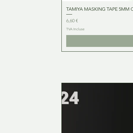
TAMIYA MASKING TAPE 5MM 
Prix
6,60 €
TVA Incluse