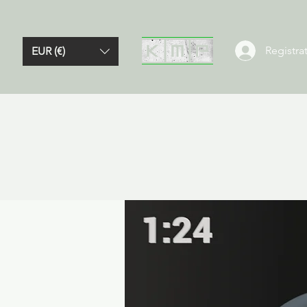
Registrat
EUR (€)