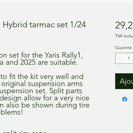
1 Hybrid tarmac set 1/24
29,2
TVA Inclu
Quantité
n set for the Yaris Rally1,
ra and 2025 are suitable.
to fit the kit very well and
Ajou
e original suspension arms
suspension set. Split parts
design allow for a very nice
an also be shown during tire
oblems!