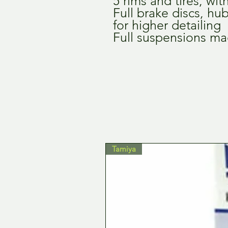
5 rims and tires, wit
Full brake discs, hub
for higher detailing
Full suspensions ma
Tamiya