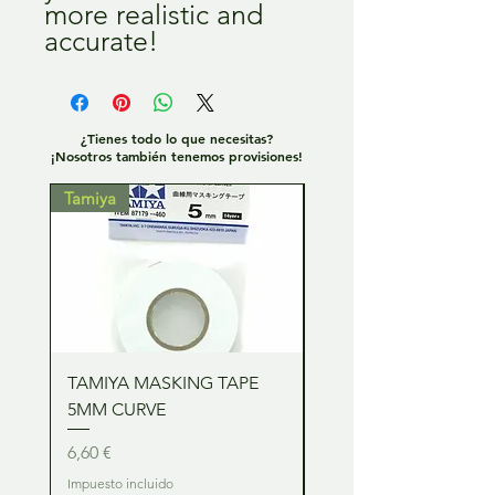
more realistic and
accurate!
¿Tienes todo lo que necesitas?
¡Nosotros también tenemos provisiones!
Tamiya
Tamiya
TAMIYA MASKING TAPE
TAMIYA MASKING TA
5MM CURVE
2MM CURVE
Precio
Precio
6,60 €
6,60 €
Impuesto incluido
Impuesto incluido