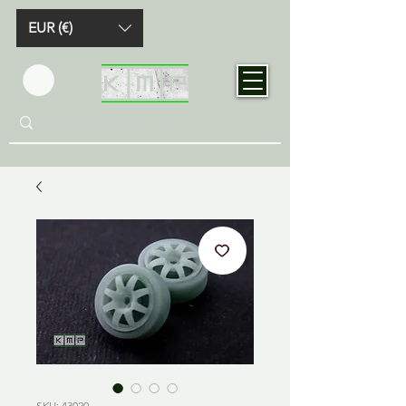
EUR (€)
SKU: 43020