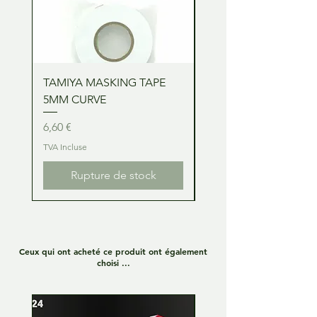
TAMIYA MASKING TAPE
TAMIYA MASKING TA
5MM CURVE
2MM CURVE
Prix
Prix
6,60 €
6,60 €
TVA Incluse
TVA Incluse
Rupture de stock
Ceux qui ont acheté ce produit ont également
choisi ...