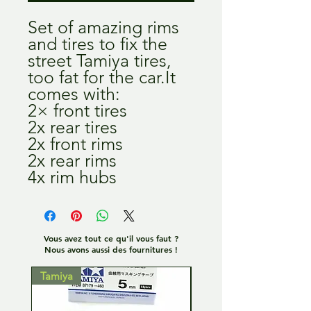
Set of amazing rims
and tires to fix the
street Tamiya tires,
too fat for the car.It
comes with:
2× front tires
2x rear tires
2x front rims
2x rear rims
4x rim hubs
Vous avez tout ce qu'il vous faut ?
Nous avons aussi des fournitures !
Tamiya
Tamiya