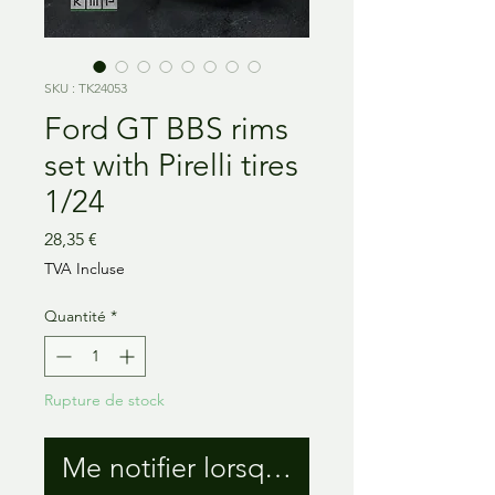
SKU : TK24053
Ford GT BBS rims
set with Pirelli tires
1/24
Prix
28,35 €
TVA Incluse
Quantité
*
Rupture de stock
Me notifier lorsque cet article est 