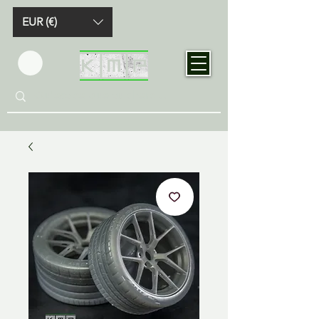
EUR (€)