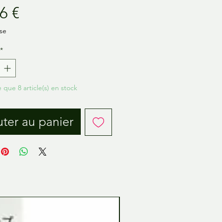
Prix
6 €
se
*
e que 8 article(s) en stock
ter au panier
Tamiya