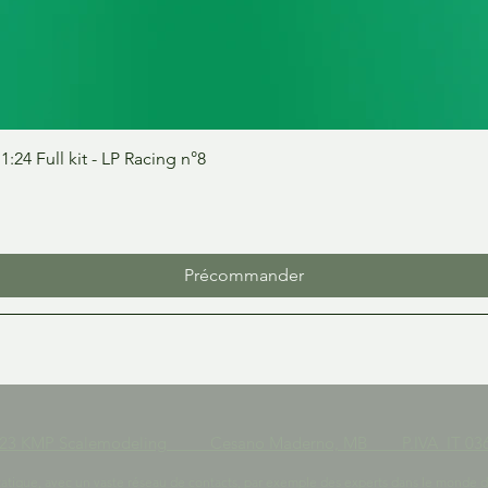
Aperçu rapide
24 Full kit - LP Racing n°8
Précommander
023 KMP Scalemodeling Cesano Maderno, MB P.IVA IT 036
tique, avec un vaste réseau de contacts, par exemple des experts dans le monde des r