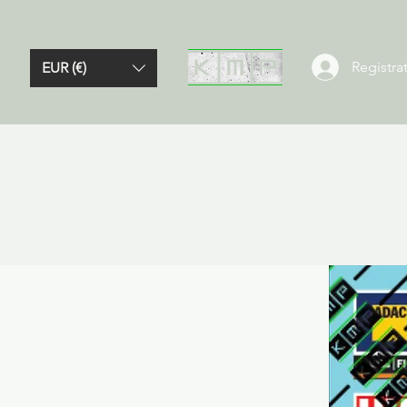
Registrat
EUR (€)