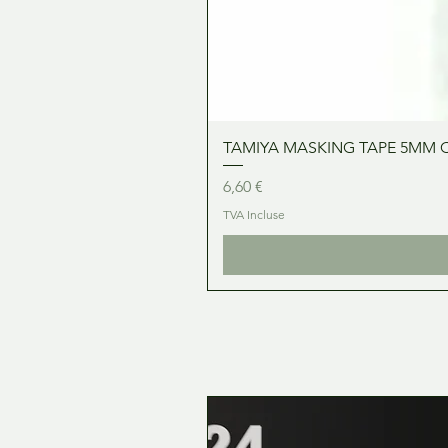
TAMIYA MASKING TAPE 5MM 
Prix
6,60 €
TVA Incluse