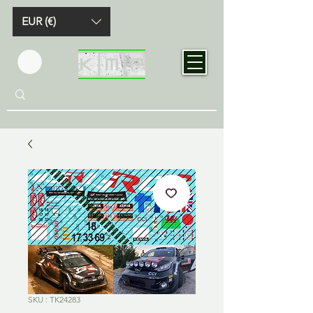
EUR (€)
SKU : TK24283