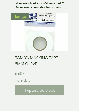
Vous avez tout ce qu'il vous faut ?
Nous avons aussi des fournitures !
Tamiya
Tamiya
TAMIYA MASKING TAPE
TAMIYA MASKING TA
5MM CURVE
2MM CURVE
Prix
Prix
6,60 €
6,60 €
TVA Incluse
TVA Incluse
Rupture de stock