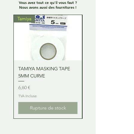
Vous avez tout ce qu'il vous faut ?
Nous avons aussi des fournitures !
Tamiya
Tamiya
TAMIYA MASKING TAPE
TAMIYA MASKING TA
5MM CURVE
2MM CURVE
Prix
Prix
6,60 €
6,60 €
TVA Incluse
TVA Incluse
Rupture de stock