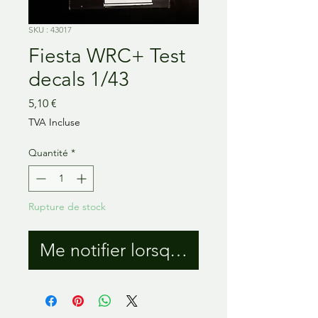
SKU : 43017
Fiesta WRC+ Test
decals 1/43
Prix
5,10 €
TVA Incluse
Quantité
*
Rupture de stock
Me notifier lorsque cet article est 