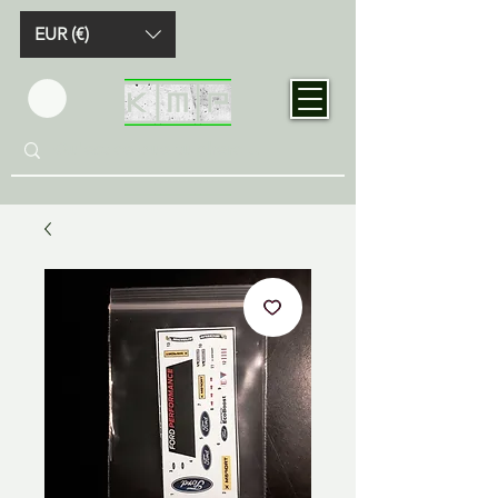
EUR (€)